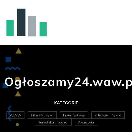
Ogłoszamy24.waw.p
KATEGORIE
WWW
Film i Muzyka
Przemysłowe
Zdrowie i Piękno
Turystyka i Noclegi
Akcesoria