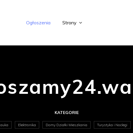
Ogłoszenia
Strony
oszamy24.wa
KATEGORIE
auka
Elektronika
Domy Działki Mieszkania
Turystyka i Noclegi