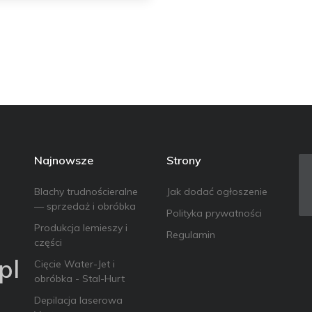
Najnowsze
Strony
Blachy trudnościeralne
Jak dodać ogłoszenie
— sprzedaż i obróbka
Polityka prywatności
Produkcja lemieszy i
Regulamin
części
pl
Cięcie Water-Jet i
obróbka - Stal-Hurt
Depilacja laserowa