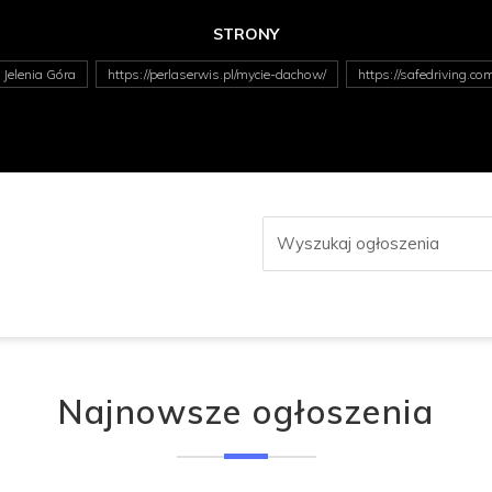
STRONY
Jelenia Góra
https://perlaserwis.pl/mycie-dachow/
https://safedriving.com
Najnowsze ogłoszenia