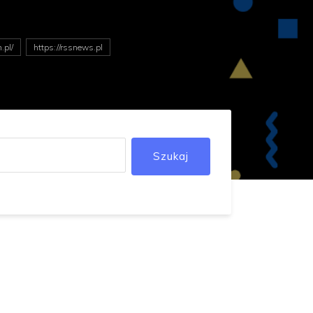
.pl/
https://rssnews.pl
Szukaj