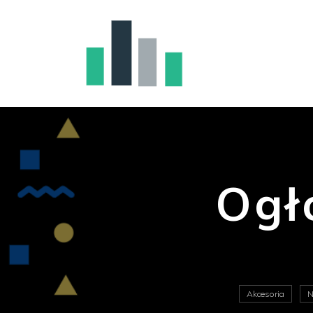
Ogł
Akcesoria
N