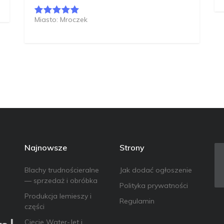
Miasto: Mroczek
Najnowsze
Strony
Blachy trudnościeralne
Jak dodać ogłoszenie
— sprzedaż i obróbka
Polityka prywatności
Produkcja lemieszy i
Regulamin
części
Cięcie Water-Jet i