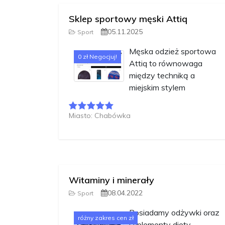
Sklep sportowy męski Attiq
05.11.2025
Sport
Męska odzież sportowa
0 zł Negocjuj!
Attiq to równowaga
między techniką a
miejskim stylem
Miasto: Chabówka
Witaminy i minerały
08.04.2022
Sport
Posiadamy odżywki oraz
różny zakres cen zł
suplementy diety