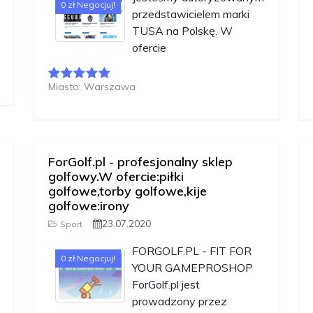
0 zł Negocjuj!
przedstawicielem marki
TUSA na Polskę. W
ofercie
Miasto: Warszawa
ForGolf.pl - profesjonalny sklep
golfowy.W ofercie:piłki
golfowe,torby golfowe,kije
golfowe:irony
23.07.2020
Sport
FORGOLF.PL - FIT FOR
0 zł Negocjuj!
YOUR GAMEPROSHOP
ForGolf.pl jest
prowadzony przez