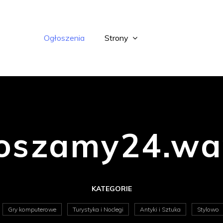
Ogłoszenia
Strony
oszamy24.wa
KATEGORIE
Gry komputerowe
Turystyka i Noclegi
Antyki i Sztuka
Stylowo