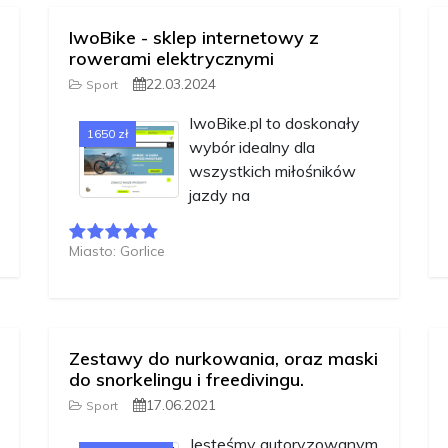
IwoBike - sklep internetowy z
rowerami elektrycznymi
22.03.2024
Sport
IwoBike.pl to doskonały
1650 zł
wybór idealny dla
wszystkich miłośników
jazdy na
Miasto: Gorlice
Zestawy do nurkowania, oraz maski
do snorkelingu i freedivingu.
17.06.2021
Sport
Jesteśmy autoryzowanym