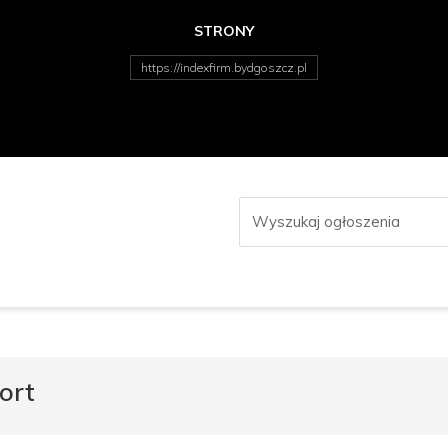
STRONY
https://indexfirm.bydgoszcz.pl
ort