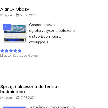
AlanO- Obozy
27.02.2023
Sport
Gospodarstwo
0 zł
agroturystyczne położone
u stóp Babiej Góry,
oferujące 11
Miasto: Zubrzyca Górna
Sprzęt i akcesoria do tenisa i
badmintona
17.06.2021
Sport
Jesteśmy autoryzowanym