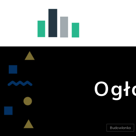
Ogł
Budowlanka