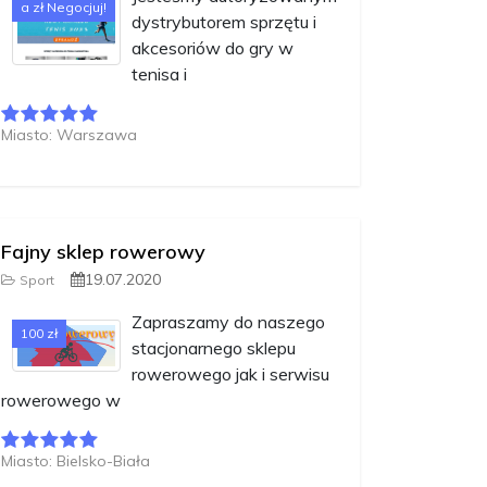
a zł Negocjuj!
dystrybutorem sprzętu i
akcesoriów do gry w
tenisa i
Miasto: Warszawa
Fajny sklep rowerowy
19.07.2020
Sport
Zapraszamy do naszego
100 zł
stacjonarnego sklepu
rowerowego jak i serwisu
rowerowego w
Miasto: Bielsko-Biała