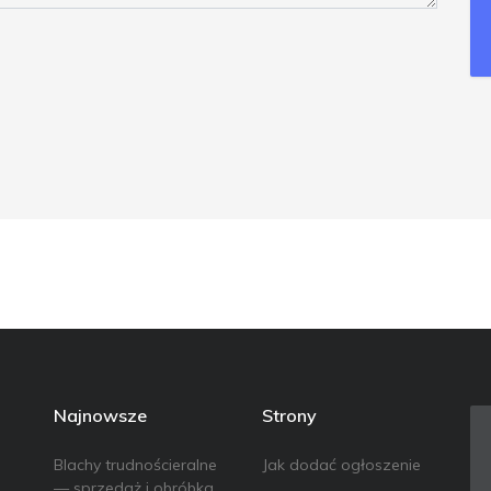
Najnowsze
Strony
Blachy trudnościeralne
Jak dodać ogłoszenie
— sprzedaż i obróbka