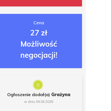
Cena
27 zł
Możliwość
negocjacji!
Ogłoszenie dodał(a)
Grażyna
w dniu 04.04.2026