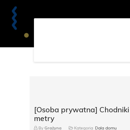
[Osoba prywatna] Chodniki
metry
By
Grażyna
Kategoria
Dala domu