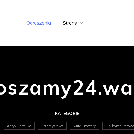
Ogłoszenia
Strony
oszamy24.wa
KATEGORIE
Antyki i Sztuka
Przemysłowe
Auta i motory
Gry komputerow